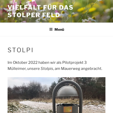
Zum
VIELFALT FÜR DAS
Inhalt
STOLPER FELD
springen
Menü
STOLPI
Im Oktober 2022 haben wir als Pilotprojekt 3
Mülleimer, unsere
Stolpis
, am Mauerweg angebracht.