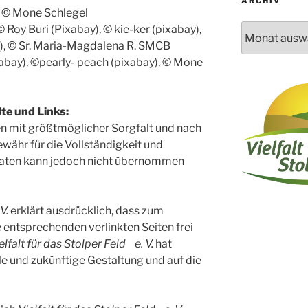
ARCHIV
 © Mone Schlegel
Archiv
 Roy Buri (Pixabay), © kie-ker (pixabay),
, © Sr. Maria-Magdalena R. SMCB
abay), ©pearly- peach (pixabay), © Mone
te und Links:
n mit größtmöglicher Sorgfalt und nach
ewähr für die Vollständigkeit und
Daten kann jedoch nicht übernommen
V.
erklärt ausdrücklich, dass zum
e entsprechenden verlinkten Seiten frei
elfalt für das Stolper Feld e. V.
hat
elle und zukünftige Gestaltung und auf die