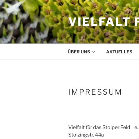
Zum
Inhalt
VIELFALT 
springen
ÜBER UNS
AKTUELLES
IMPRESSUM
Vielfalt für das Stolper Feld e. 
Stolzingstr. 44a