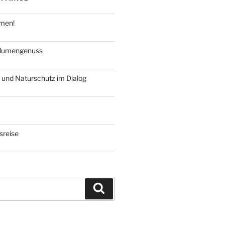
hmen!
blumengenuss
 und Naturschutz im Dialog
reise
Suchen