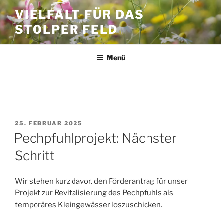
Zum
VIELFALT FÜR DAS
Inhalt
STOLPER FELD
springen
Menü
SCHLAGWORT:
BODENUNTERSUCHUNG
VERÖFFENTLICHT
25. FEBRUAR 2025
AM
Pechpfuhlprojekt: Nächster
Schritt
Wir stehen kurz davor, den Förderantrag für unser
Projekt zur Revitalisierung des Pechpfuhls als
temporäres Kleingewässer loszuschicken.