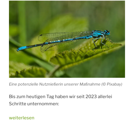
Eine potenzielle Nutznießerin unserer Maßnahme (© Pixabay)
Bis zum heutigen Tag haben wir seit 2023 allerlei
Schritte unternommen:
„Pechpfuhlprojekt:
weiterlesen
Nächster
Schritt“