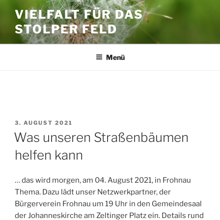
Zum
VIELFALT FÜR DAS
Inhalt
STOLPER FELD
springen
Menü
SCHLAGWORT:
DURST
VERÖFFENTLICHT
3. AUGUST 2021
AM
Was unseren Straßenbäumen
helfen kann
… das wird morgen, am 04. August 2021, in Frohnau
Thema. Dazu lädt unser Netzwerkpartner, der
Bürgerverein Frohnau um 19 Uhr in den Gemeindesaal
der Johanneskirche am Zeltinger Platz ein. Details rund