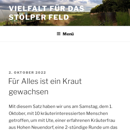
Zum
VIELFALT FÜR DAS
Inhalt
STOLPER FELD
springen
Menü
SCHLAGWORT:
HOLUNDER
VERÖFFENTLICHT
2. OKTOBER 2022
AM
Für Alles ist ein Kraut
gewachsen
Mit diesem Satz haben wir uns am Samstag, dem 1.
Oktober, mit 10 kräuterinteressierten Menschen
getroffen, um mit Ute, einer erfahrenen Kräuterfrau
aus Hohen Neuendorf, eine 2-stündige Runde um das