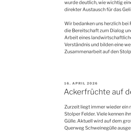
wurde deutlich, wie wichtig ei
direkter Austausch für das Ge
Wir bedanken uns herzlich bei 
die Bereitschaft zum Dialog und
Arbeit eines landwirtschaftlic
Verständnis und bilden eine we
Zusammenarbeit auf den Stolpe
VERÖFFENTLICHT
16. APRIL 2026
AM
Ackerfrüchte auf d
Zurzeit liegt immer wieder ein 
Stolper Felder. Viele kennen ih
Gülle. Aktuell wird auf dem g
Querweg Schweinegülle ausgeb