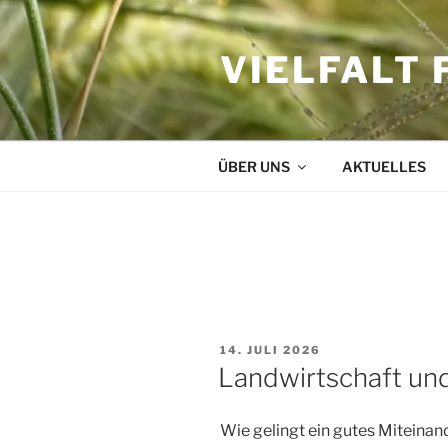
Zum
Inhalt
VIELFALT 
springen
ÜBER UNS
AKTUELLES
SCHLAGWORT:
LANDWIRT
VERÖFFENTLICHT
14. JULI 2026
AM
Landwirtschaft und
Wie gelingt ein gutes Miteinan