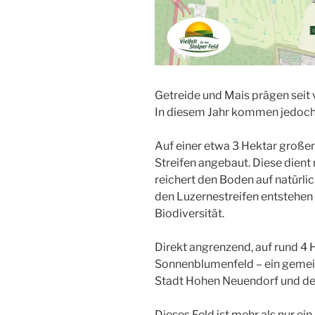
Getreide und Mais prägen seit v
In diesem Jahr kommen jedoch
Auf einer etwa 3 Hektar große
Streifen angebaut. Diese dient 
reichert den Boden auf natürli
den Luzernestreifen entstehen
Biodiversität.
Direkt angrenzend, auf rund 4 
Sonnenblumenfeld – ein gemein
Stadt Hohen Neuendorf und de
Dieses Feld ist mehr als nur ein