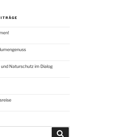
EITRÄGE
hmen!
blumengenuss
 und Naturschutz im Dialog
reise
Suchen