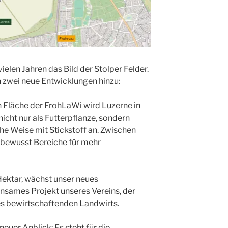
ielen Jahren das Bild der Stolper Felder.
 zwei neue Entwicklungen hinzu:
n Fläche der FrohLaWi wird Luzerne in
nicht nur als Futterpflanze, sondern
che Weise mit Stickstoff an. Zwischen
 bewusst Bereiche für mehr
Hektar, wächst unser neues
sames Projekt unseres Vereins, der
s bewirtschaftenden Landwirts.
 neuer Anblick: Es steht für die