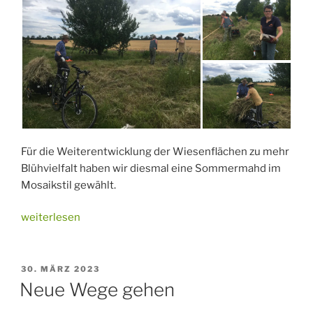
Für die Weiterentwicklung der Wiesenflächen zu mehr
Blühvielfalt haben wir diesmal eine Sommermahd im
Mosaikstil gewählt.
„Heumahd
weiterlesen
am
Zernsdorfer
Weg“
VERÖFFENTLICHT
30. MÄRZ 2023
AM
Neue Wege gehen