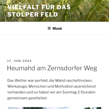
Zum
VIELFALT FÜR DAS
Inhalt
STOLPER FELD
springen
Menü
SCHLAGWORT:
MAHD
VERÖFFENTLICHT
17. JUNI 2024
AM
Heumahd am Zernsdorfer Weg
Das Wetter war perfekt, die Mahd rascheltrocken,
Werkzeuge, Menschen und Motivation ausreichend
vorhanden und so haben wir am Sonntag 2 Stunden
gemeinsam gearbeitet.