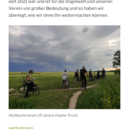
seit 2021 war und ist für die Vogelwelt und unseren
Verein von großer Bedeutung und so haben wir
überlegt, wie wir ohne ihn weitermachen können.
Nistkastenteam (© Janina Hapke-Trost)
„Unser
weiterlesen