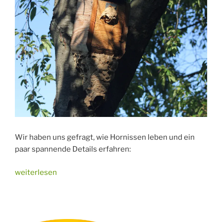
Wir haben uns gefragt, wie Hornissen leben und ein
paar spannende Details erfahren:
„Hornissennest
weiterlesen
am
Mauerweg“