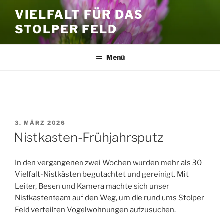
Zum
VIELFALT FÜR DAS
Inhalt
STOLPER FELD
springen
Menü
SCHLAGWORT:
NISTKASTEN
VERÖFFENTLICHT
3. MÄRZ 2026
AM
Nistkasten-Frühjahrsputz
In den vergangenen zwei Wochen wurden mehr als 30
Vielfalt-Nistkästen begutachtet und gereinigt. Mit
Leiter, Besen und Kamera machte sich unser
Nistkastenteam auf den Weg, um die rund ums Stolper
Feld verteilten Vogelwohnungen aufzusuchen.