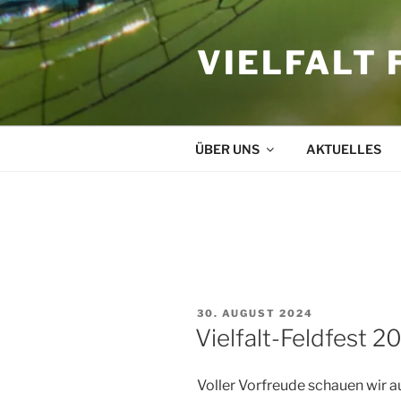
Zum
Inhalt
VIELFALT 
springen
ÜBER UNS
AKTUELLES
SCHLAGWORT:
SOMMER
VERÖFFENTLICHT
30. AUGUST 2024
AM
Vielfalt-Feldfest 2
Voller Vorfreude schauen wir 