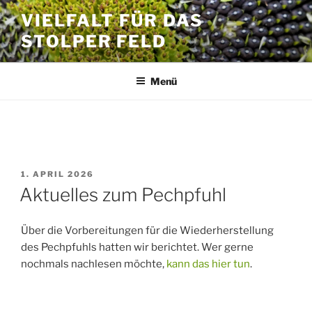
Zum
VIELFALT FÜR DAS
Inhalt
STOLPER FELD
springen
Menü
SCHLAGWORT:
STOCKENTE
VERÖFFENTLICHT
1. APRIL 2026
AM
Aktuelles zum Pechpfuhl
Über die Vorbereitungen für die Wiederherstellung
des Pechpfuhls hatten wir berichtet. Wer gerne
nochmals nachlesen möchte,
kann das hier tun
.