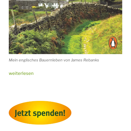
Mein englisches Bauernleben von James Rebanks
„Buchtipp:
weiterlesen
Ideen
für
die
Zukunft“