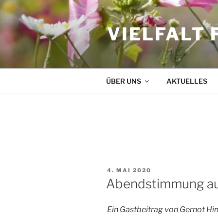
Zum
Inhalt
VIELFALT 
springen
ÜBER UNS
AKTUELLES
SCHLAGWORT:
URLAUB ZU
VERÖFFENTLICHT
4. MAI 2020
AM
Abendstimmung au
Ein Gastbeitrag von Gernot H