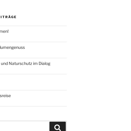
EITRÄGE
hmen!
blumengenuss
 und Naturschutz im Dialog
reise
Suchen