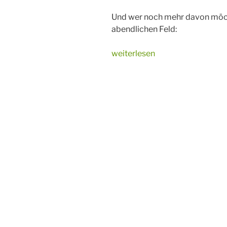
Und wer noch mehr davon möcht
abendlichen Feld:
„Abendstimmung
weiterlesen
auf
dem
Feld“