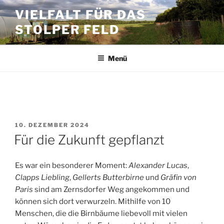
Zum
VIELFALT FÜR DAS
Inhalt
STOLPER FELD
springen
Menü
SCHLAGWORT:
WACHSTUM
VERÖFFENTLICHT
10. DEZEMBER 2024
AM
Für die Zukunft gepflanzt
Es war ein besonderer Moment:
Alexander Lucas
,
Clapps Liebling
,
Gellerts Butterbirne
und
Gräfin von
Paris
sind am Zernsdorfer Weg angekommen und
können sich dort verwurzeln. Mithilfe von 10
Menschen, die die Birnbäume liebevoll mit vielen