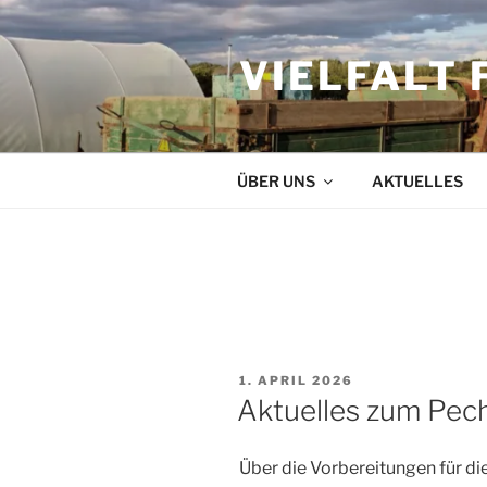
Zum
Inhalt
VIELFALT 
springen
ÜBER UNS
AKTUELLES
SCHLAGWORT:
WASERSTA
VERÖFFENTLICHT
1. APRIL 2026
AM
Aktuelles zum Pec
Über die Vorbereitungen für d