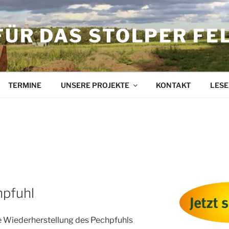
FÜR DAS STOLPER FE
TERMINE
UNSERE PROJEKTE
KONTAKT
LESE
ND
hpfuhl
ie Wiederherstellung des Pechpfuhls