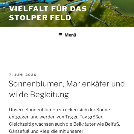
Zum
VIELFALT FÜR DAS
Inhalt
STOLPER FELD
springen
Menü
SCHLAGWORT:
WILDEMISCHUNG
VERÖFFENTLICHT
7. JUNI 2026
AM
Sonnenblumen, Marienkäfer und
wilde Begleitung
Unsere Sonnenblumen strecken sich der Sonne
entgegen und werden von Tag zu Tag größer.
Gleichzeitig wachsen auch die Beikräuter wie Beifuß,
Gänsefuß und Klee, die mit unserer