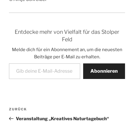
Entdecke mehr von Vielfalt für das Stolper
Feld
Melde dich für ein Abonnement an, um die neuesten
Beiträge per E-Mail zu erhalten.
Gib deine E-Mail-Adresse ein ...
Abonnieren
Beitragsnavigation
Vorheriger
ZURÜCK
Beitrag
Veranstaltung „Kreatives Naturtagebuch“