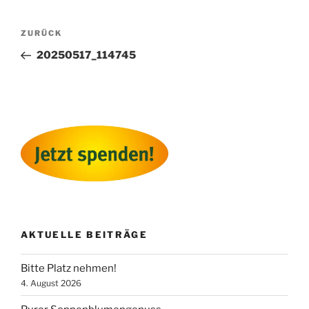
Beitragsnavigation
Vorheriger
ZURÜCK
Beitrag
20250517_114745
AKTUELLE BEITRÄGE
Bitte Platz nehmen!
4. August 2026