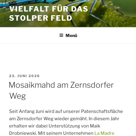
Zum
VIELFALT FÜR DAS
Inhalt
STOLPER FELD
springen
Menü
SCHLAGWORT:
BIOMASSE
VERÖFFENTLICHT
23. JUNI 2026
AM
Mosaikmahd am Zernsdorfer
Weg
Seit Anfang Juni wird auf unserer Patenschaftsfläche
am Zernsdorfer Weg wieder gemäht. In diesem Jahr
erhalten wir dabei Unterstützung von Maik
Drobniewski. Mit seinem Unternehmen
La Madre