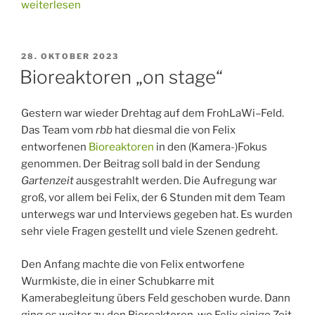
„Mosaikmahd
weiterlesen
am
Zernsdorfer
Weg“
VERÖFFENTLICHT
28. OKTOBER 2023
AM
Bioreaktoren „on stage“
Gestern war wieder Drehtag auf dem FrohLaWi–Feld.
Das Team vom
rbb
hat diesmal die von Felix
entworfenen
Bioreaktoren
in den (Kamera-)Fokus
genommen. Der Beitrag soll bald in der Sendung
Gartenzeit
ausgestrahlt werden. Die Aufregung war
groß, vor allem bei Felix, der 6 Stunden mit dem Team
unterwegs war und Interviews gegeben hat. Es wurden
sehr viele Fragen gestellt und viele Szenen gedreht.
Den Anfang machte die von Felix entworfene
Wurmkiste, die in einer Schubkarre mit
Kamerabegleitung übers Feld geschoben wurde. Dann
ging es weiter zu den Bioreaktoren, wo Felix einige Zeit