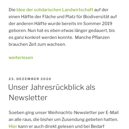
Die
Idee der solidarischen Landwirtschaft
auf der
einen Hälfte der Fläche und Platz für Biodiversität auf
der anderen Hälfte wurde bereits im Sommer 2019
geboren. Nun hat es eben etwas länger gedauert, bis
es ganz konkret werden konnte. Manche Pflanzen
brauchen Zeit zum wachsen.
„12
weiterlesen
ha
für
die
VERÖFFENTLICHT
23. DEZEMBER 2020
AM
Zukunft!“
Unser Jahresrückblick als
Newsletter
Soeben ging unser Weihnachts-Newsletter per E-Mail
an alle raus, die bisher um Zusendung gebeten hatten.
Hier
kann er auch direkt gelesen und bei Bedarf