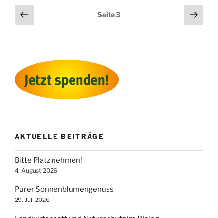
Seitennummerierung
Vorherige
Näch
Seite
3
Seite
Seit
der
Beiträge
AKTUELLE BEITRÄGE
Bitte Platz nehmen!
4. August 2026
Purer Sonnenblumengenuss
29. Juli 2026