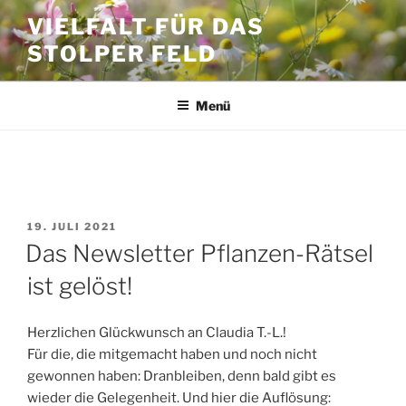
Zum
VIELFALT FÜR DAS
Inhalt
STOLPER FELD
springen
Menü
SCHLAGWORT:
NEWSLETTER
VERÖFFENTLICHT
19. JULI 2021
AM
Das Newsletter Pflanzen-Rätsel
ist gelöst!
Herzlichen Glückwunsch an Claudia T.-L.!
Für die, die mitgemacht haben und noch nicht
gewonnen haben: Dranbleiben, denn bald gibt es
wieder die Gelegenheit. Und hier die Auflösung: