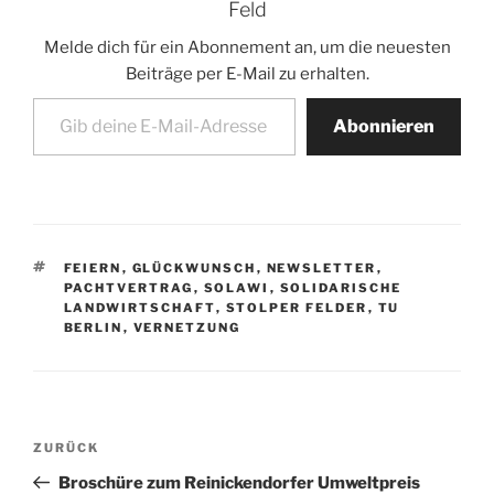
Feld
Melde dich für ein Abonnement an, um die neuesten
Beiträge per E-Mail zu erhalten.
Gib deine E-Mail-Adresse ein ...
Abonnieren
SCHLAGWÖRTER
FEIERN
,
GLÜCKWUNSCH
,
NEWSLETTER
,
PACHTVERTRAG
,
SOLAWI
,
SOLIDARISCHE
LANDWIRTSCHAFT
,
STOLPER FELDER
,
TU
BERLIN
,
VERNETZUNG
Beitragsnavigation
Vorheriger
ZURÜCK
Beitrag
Broschüre zum Reinickendorfer Umweltpreis