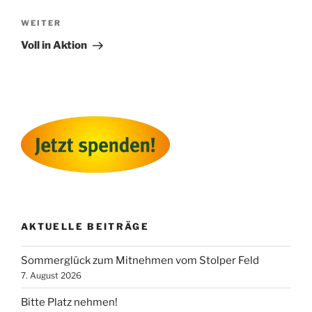
Nächster
WEITER
Beitrag
Voll in Aktion
AKTUELLE BEITRÄGE
Sommerglück zum Mitnehmen vom Stolper Feld
7. August 2026
Bitte Platz nehmen!