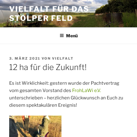
Zum
VIELFALT FÜR DAS
Inhalt
STOLPER FELD
springen
Menü
VERÖFFENTLICHT
3. MÄRZ 2021
VON
VIELFALT
AM
12 ha für die Zukunft!
Es ist Wirklichkeit: gestern wurde der Pachtvertrag
vom gesamten Vorstand des
FrohLaWi e.V.
unterschrieben – herzlichen Glückwunsch an Euch zu
diesem spektakulären Ereignis!