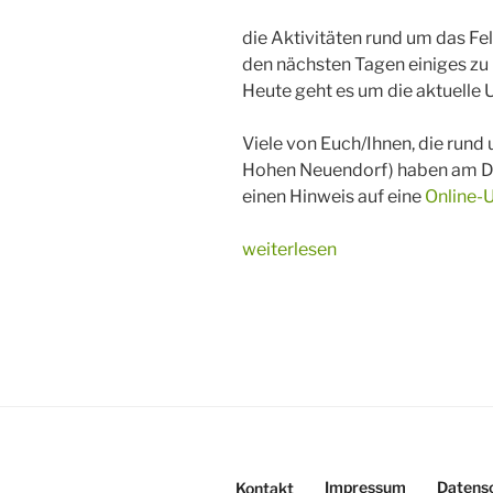
die Aktivitäten rund um das Fel
den nächsten Tagen einiges zu
Heute geht es um die aktuelle
Viele von Euch/Ihnen, die rund 
Hohen Neuendorf) haben am Di
einen Hinweis auf eine
Online-
„Es
weiterlesen
tut
sich
so
einiges
…“
Impressum
Datens
Kontakt