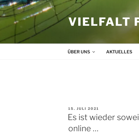
Zum
Inhalt
VIELFALT 
springen
ÜBER UNS
AKTUELLES
SCHLAGWORT:
UMFRAGE
VERÖFFENTLICHT
15. JULI 2021
AM
Es ist wieder sowei
online …