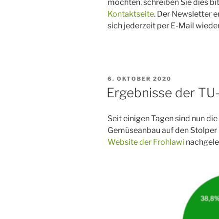
möchten, schreiben Sie dies bi
Kontaktseite
. Der Newsletter 
sich jederzeit per E-Mail wied
VERÖFFENTLICHT
6. OKTOBER 2020
AM
Ergebnisse der TU-
Seit einigen Tagen sind nun die
Gemüseanbau auf den Stolper F
Website der Frohlawi
nachgele