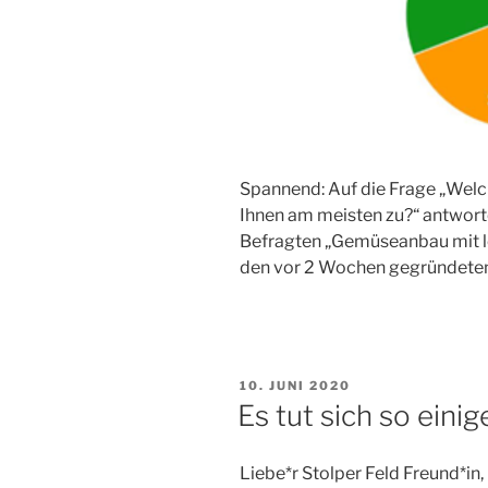
Spannend: Auf die Frage „Welc
Ihnen am meisten zu?“ antwort
Befragten „Gemüseanbau mit lo
den vor 2 Wochen gegründete
VERÖFFENTLICHT
10. JUNI 2020
AM
Es tut sich so einig
Liebe*r Stolper Feld Freund*in,