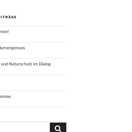
EITRÄGE
hmen!
blumengenuss
 und Naturschutz im Dialog
reise
Suchen