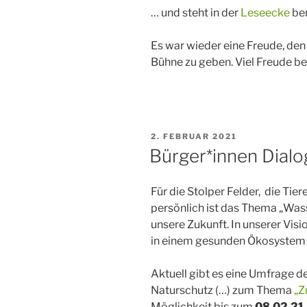
… und steht in der
Leseecke
ber
Es war wieder eine Freude, den 
Bühne zu geben. Viel Freude b
VERÖFFENTLICHT
2. FEBRUAR 2021
AM
Bürger*innen Dial
Für die Stolper Felder, die Tier
persönlich ist das Thema „Wass
unsere Zukunft. In unserer Visi
in einem gesunden Ökosystem 
Aktuell gibt es eine Umfrage 
Naturschutz (…) zum Thema
„Z
Möglichkeit bis zum
08.02.21,