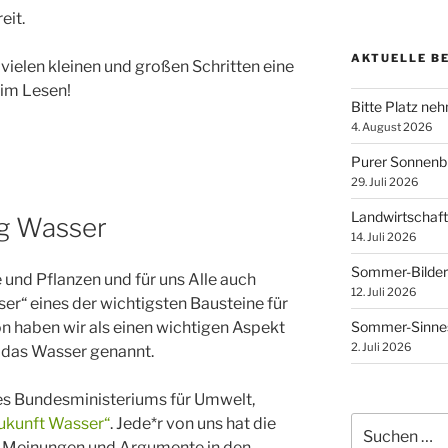
eit.
AKTUELLE B
vielen kleinen und großen Schritten eine
eim Lesen!
Bitte Platz ne
4. August 2026
Purer Sonnen
29. Juli 2026
Landwirtschaft
og Wasser
14. Juli 2026
Sommer-Bilder
e und Pflanzen und für uns Alle auch
12. Juli 2026
er“ eines der wichtigsten Bausteine für
on haben wir als einen wichtigen Aspekt
Sommer-Sinnes
2. Juli 2026
das Wasser genannt.
des Bundesministeriums für Umwelt,
ukunft Wasser“
. Jede*r von uns hat die
Suchen
nach:
Meinungen und Argumente in den