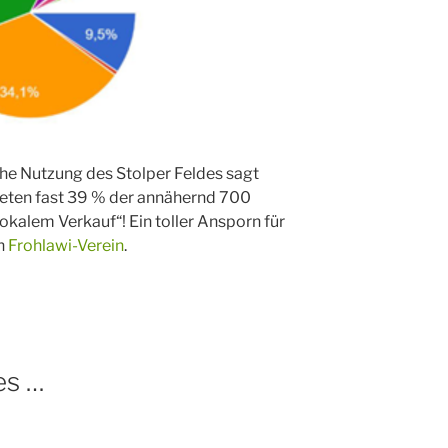
he Nutzung des Stolper Feldes sagt
eten fast 39 % der annähernd 700
kalem Verkauf“! Ein toller Ansporn für
n
Frohlawi-Verein
.
es …