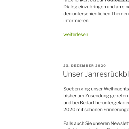
Dialog einzubringen und an ein
den unterschiedlichen Themen
informieren.
„Bürger*innen
weiterlesen
Dialog
Wasser“
VERÖFFENTLICHT
23. DEZEMBER 2020
AM
Unser Jahresrückbl
Soeben ging unser Weihnachts-N
bisher um Zusendung gebeten 
und bei Bedarf heruntergeladen
2020 mit schönen Erinnerunge
Falls auch Sie unseren Newslet