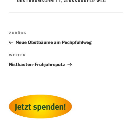
OBSTBAUMSCHNITT
,
ZERNSDORFER WEG
Beitragsnavigation
Vorheriger
ZURÜCK
Beitrag
Neue Obstbäume am Pechpfuhlweg
Nächster
WEITER
Beitrag
Nistkasten-Frühjahrsputz