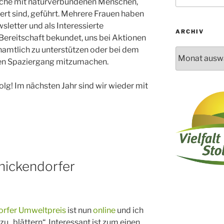
che mit naturverbundenen Menschen,
iert sind, geführt. Mehrere Frauen haben
wsletter und als Interessierte
ARCHIV
 Bereitschaft bekundet, uns bei Aktionen
amtlich zu unterstützen oder bei dem
Archiv
en Spaziergang mitzumachen.
folg! Im nächsten Jahr sind wir wieder mit
nickendorfer
orfer Umweltpreis
ist nun
online
und ich
u „blättern“. Interessant ist zum einen