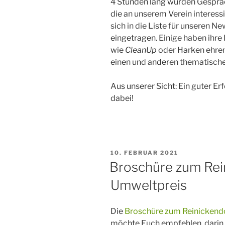
4 Stunden lang wurden Gesprä
die an unserem Verein interess
sich in die Liste für unseren Ne
eingetragen. Einige haben ihre
wie
CleanUp
oder Harken ehren
einen und anderen thematisch
Aus unserer Sicht: Ein guter Er
dabei!
VERÖFFENTLICHT
10. FEBRUAR 2021
AM
Broschüre zum Rei
Umweltpreis
Die
Broschüre zum Reinickend
möchte Euch empfehlen, darin z