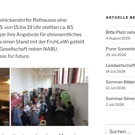
AKTUELLE B
Reinickendorfer Rathauses eine
. von 15 bis 19 Uhr stellten ca. 85
Bitte Platz ne
ger ihre Angebote für ehrenamtliches
4. August 2026
 einen Stand mit der
FrohLaWi
geteilt
 Gesellschaft neben
NABU
,
Purer Sonnen
29. Juli 2026
as for future
.
Landwirtschaft
14. Juli 2026
Sommer-Bilder
12. Juli 2026
Sommer-Sinnes
2. Juli 2026
Suchen
nach: