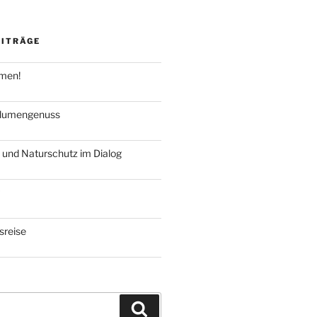
EITRÄGE
hmen!
blumengenuss
 und Naturschutz im Dialog
reise
Suchen