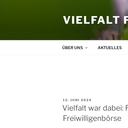
Zum
Inhalt
VIELFALT 
springen
ÜBER UNS
AKTUELLES
SCHLAGWORT:
REINICKEN
VERÖFFENTLICHT
12. JUNI 2024
AM
Vielfalt war dabei:
Freiwilligenbörse