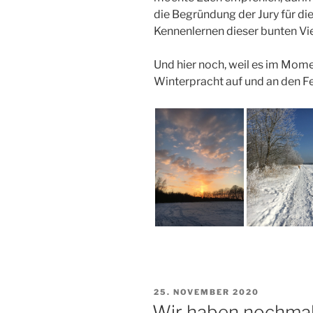
die Begründung der Jury für die
Kennenlernen dieser bunten Vie
Und hier noch, weil es im Mome
Winterpracht auf und an den Fe
VERÖFFENTLICHT
25. NOVEMBER 2020
AM
Wir haben nochma