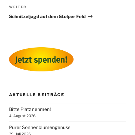
Nächster
WEITER
Beitrag
Schnitzeljagd auf dem Stolper Feld
AKTUELLE BEITRÄGE
Bitte Platz nehmen!
4. August 2026
Purer Sonnenblumengenuss
29. Juli 2026