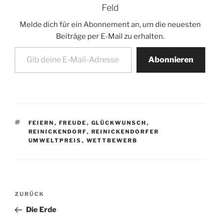
Feld
Melde dich für ein Abonnement an, um die neuesten
Beiträge per E-Mail zu erhalten.
Gib deine E-Mail-Adresse ein ...
Abonnieren
SCHLAGWÖRTER
FEIERN
,
FREUDE
,
GLÜCKWUNSCH
,
REINICKENDORF
,
REINICKENDORFER
UMWELTPREIS
,
WETTBEWERB
Beitragsnavigation
Vorheriger
ZURÜCK
Beitrag
Die Erde