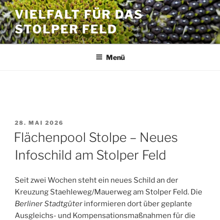
Zum
VIELFALT FÜR DAS
Inhalt
STOLPER FELD
springen
Menü
SCHLAGWORT:
STOLPER FELDER
VERÖFFENTLICHT
28. MAI 2026
AM
Flächenpool Stolpe – Neues
Infoschild am Stolper Feld
Seit zwei Wochen steht ein neues Schild an der
Kreuzung Staehleweg/Mauerweg am Stolper Feld. Die
Berliner Stadtgüter
informieren dort über geplante
Ausgleichs- und Kompensationsmaßnahmen für die