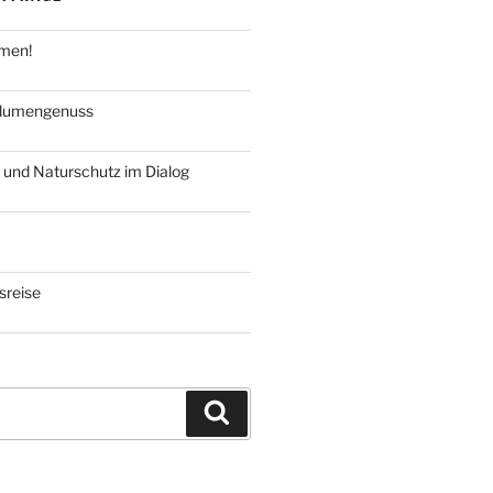
hmen!
blumengenuss
 und Naturschutz im Dialog
reise
Suchen