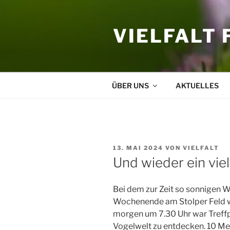
Zum
Inhalt
VIELFALT 
springen
ÜBER UNS
AKTUELLES
VERÖFFENTLICHT
13. MAI 2024
VON
VIELFALT
AM
Und wieder ein vi
Bei dem zur Zeit so sonnigen W
Wochenende am Stolper Feld wi
morgen um 7.30 Uhr war Treffp
Vogelwelt zu entdecken. 10 Me