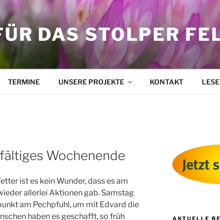
FÜR DAS STOLPER FE
TERMINE
UNSERE PROJEKTE
KONTAKT
LESE
elfältiges Wochenende
etter ist es kein Wunder, dass es am
eder allerlei Aktionen gab. Samstag
unkt am Pechpfuhl, um mit Edvard die
nschen haben es geschafft, so früh
AKTUELLE B