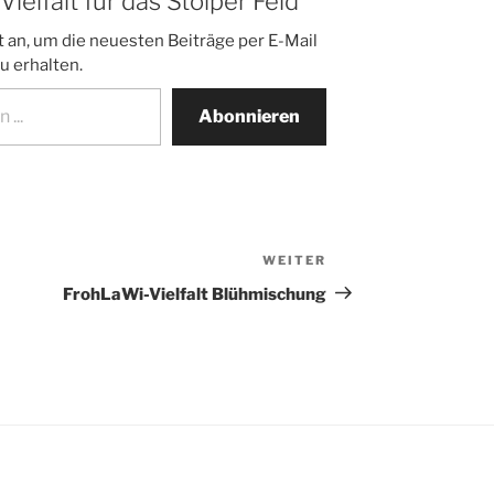
elfalt für das Stolper Feld
 an, um die neuesten Beiträge per E-Mail
u erhalten.
Abonnieren
WEITER
Nächster
Beitrag
FrohLaWi-Vielfalt Blühmischung