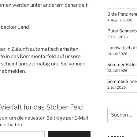
emen werden unter anderem behandelt:
Bitte Platz ne
4. August 2026
nbecker Land
Purer Sonnen
29. Juli 2026
Landwirtschaft
ter in Zukunft automatisch erhalten
14. Juli 2026
tte in das Kommentarfeld auf unserer
erscheint unregelmäßig und Sie können
Sommer-Bilder
er abmelden.
12. Juli 2026
Sommer-Sinnes
2. Juli 2026
elfalt für das Stolper Feld
Suchen
nach:
 an, um die neuesten Beiträge per E-Mail
u erhalten.