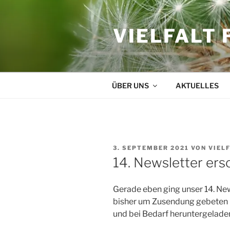
Zum
Inhalt
VIELFALT 
springen
ÜBER UNS
AKTUELLES
VERÖFFENTLICHT
3. SEPTEMBER 2021
VON
VIEL
AM
14. Newsletter ers
Gerade eben ging unser 14. News
bisher um Zusendung gebeten 
und bei Bedarf heruntergelade