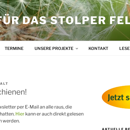
FÜR DAS STOLPER FE
TERMINE
UNSERE PROJEKTE
KONTAKT
LESE
FALT
chienen!
letter per E-Mail an alle raus, die
hatten.
Hier
kann er auch direkt gelesen
n werden.
AKTUELLE B