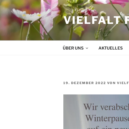
Zum
Inhalt
VIELFALT 
springen
ÜBER UNS
AKTUELLES
VERÖFFENTLICHT
19. DEZEMBER 2022
VON
VIEL
AM