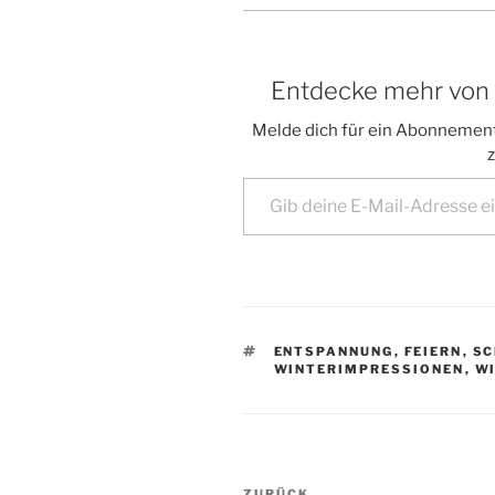
Entdecke mehr von Vi
Melde dich für ein Abonnement
z
Gib deine E-Mail-Adresse ein ...
SCHLAGWÖRTER
ENTSPANNUNG
,
FEIERN
,
SC
WINTERIMPRESSIONEN
,
W
Beitragsnavigation
ZURÜCK