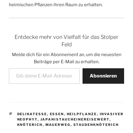
heimischen Pflanzen ihren Raum zu erhalten.
Entdecke mehr von Vielfalt für das Stolper
Feld
Melde dich für ein Abonnement an, um die neuesten
Beiträge per E-Mail zu erhalten.
Gib deine E-Mail-Adresse ein ...
Abonnieren
SCHLAGWÖRTER
DELIKATESSE
,
ESSEN
,
HEILPFLANZE
,
INVASIVER
NEOPHYT
,
JAPANISTAUCHEINEREISEWERT
,
KNÖTERICH
,
MAUERWEG
,
STAUDENKNÖTERICH