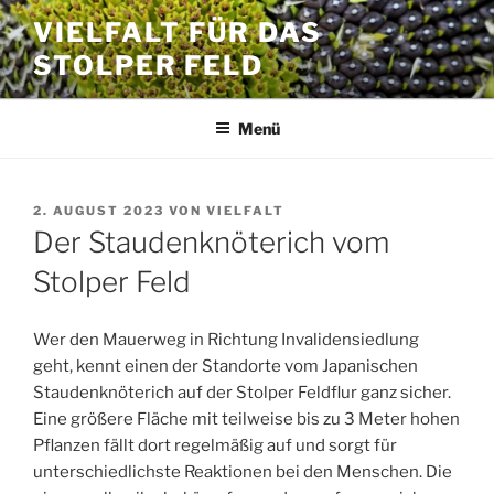
Zum
VIELFALT FÜR DAS
Inhalt
STOLPER FELD
springen
Menü
VERÖFFENTLICHT
2. AUGUST 2023
VON
VIELFALT
AM
Der Staudenknöterich vom
Stolper Feld
Wer den Mauerweg in Richtung Invalidensiedlung
geht, kennt einen der Standorte vom Japanischen
Staudenknöterich auf der Stolper Feldflur ganz sicher.
Eine
größere Fläche mit teilweise bis zu 3 Meter
hohen
Pflanzen fällt dort regelmäßig auf und sorgt für
unterschiedlichste Reaktionen bei den Menschen. Die