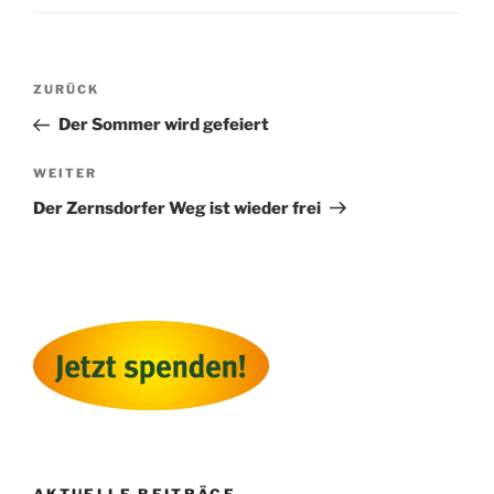
Beitragsnavigation
Vorheriger
ZURÜCK
Beitrag
Der Sommer wird gefeiert
Nächster
WEITER
Beitrag
Der Zernsdorfer Weg ist wieder frei