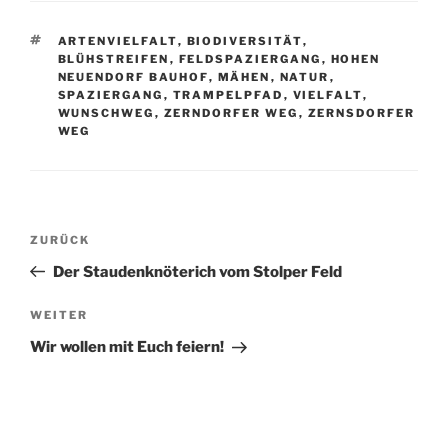
SCHLAGWÖRTER
ARTENVIELFALT
,
BIODIVERSITÄT
,
BLÜHSTREIFEN
,
FELDSPAZIERGANG
,
HOHEN
NEUENDORF BAUHOF
,
MÄHEN
,
NATUR
,
SPAZIERGANG
,
TRAMPELPFAD
,
VIELFALT
,
WUNSCHWEG
,
ZERNDORFER WEG
,
ZERNSDORFER
WEG
Beitragsnavigation
Vorheriger
ZURÜCK
Beitrag
Der Staudenknöterich vom Stolper Feld
Nächster
WEITER
Beitrag
Wir wollen mit Euch feiern!