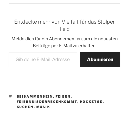
Entdecke mehr von Vielfalt für das Stolper
Feld
Melde dich für ein Abonnement an, um die neuesten
Beiträge per E-Mail zu erhalten.
Gib deine E-Mail-Adresse ein ...
Abonnieren
SCHLAGWÖRTER
BEISAMMENSEIN
,
FEIERN
,
FEIERNBISDERREGENKOMMT
,
HOCKETSE
,
KUCHEN
,
MUSIK