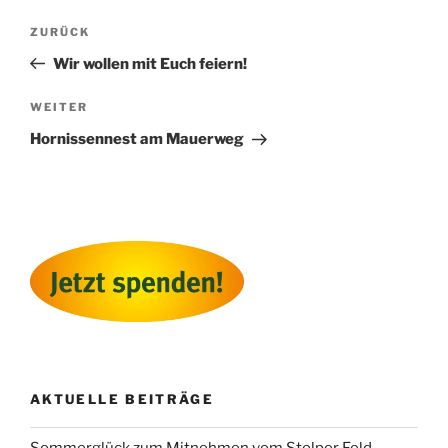
Beitragsnavigation
Vorheriger
ZURÜCK
Beitrag
Wir wollen mit Euch feiern!
Nächster
WEITER
Beitrag
Hornissennest am Mauerweg
AKTUELLE BEITRÄGE
Sommerglück zum Mitnehmen vom Stolper Feld