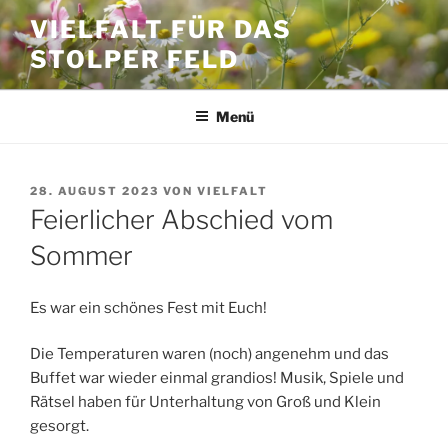
Zum
VIELFALT FÜR DAS
Inhalt
STOLPER FELD
springen
Menü
VERÖFFENTLICHT
28. AUGUST 2023
VON
VIELFALT
AM
Feierlicher Abschied vom
Sommer
Es war ein schönes Fest mit Euch!
Die Temperaturen waren (noch) angenehm und das
Buffet war wieder einmal grandios! Musik, Spiele und
Rätsel haben für Unterhaltung von Groß und Klein
gesorgt.