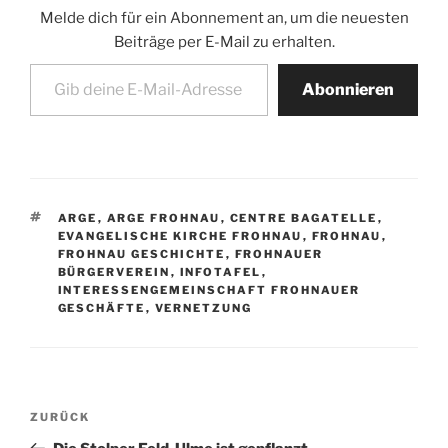
Melde dich für ein Abonnement an, um die neuesten
Beiträge per E-Mail zu erhalten.
Gib deine E-Mail-Adresse ein ...
Abonnieren
SCHLAGWÖRTER
ARGE
,
ARGE FROHNAU
,
CENTRE BAGATELLE
,
EVANGELISCHE KIRCHE FROHNAU
,
FROHNAU
,
FROHNAU GESCHICHTE
,
FROHNAUER
BÜRGERVEREIN
,
INFOTAFEL
,
INTERESSENGEMEINSCHAFT FROHNAUER
GESCHÄFTE
,
VERNETZUNG
Beitragsnavigation
Vorheriger
ZURÜCK
Beitrag