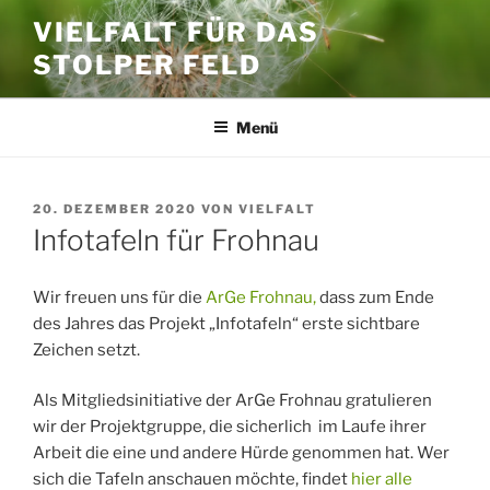
Zum
VIELFALT FÜR DAS
Inhalt
STOLPER FELD
springen
Menü
VERÖFFENTLICHT
20. DEZEMBER 2020
VON
VIELFALT
AM
Infotafeln für Frohnau
Wir freuen uns für die
ArGe Frohnau,
dass zum Ende
des Jahres das Projekt „Infotafeln“ erste sichtbare
Zeichen setzt.
Als Mitgliedsinitiative der ArGe Frohnau gratulieren
wir der Projektgruppe, die sicherlich im Laufe ihrer
Arbeit die eine und andere Hürde genommen hat. Wer
sich die Tafeln anschauen möchte, findet
hier alle