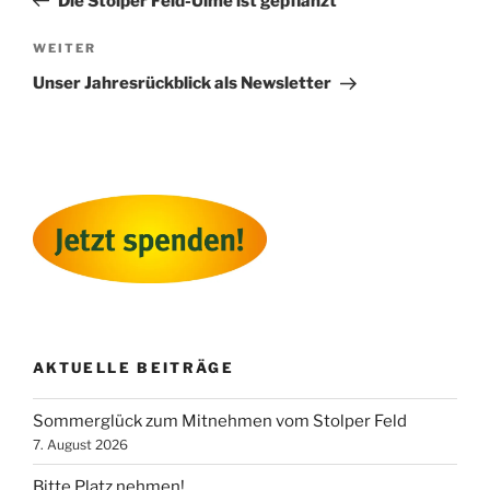
Die Stolper Feld-Ulme ist gepflanzt
Nächster
WEITER
Beitrag
Unser Jahresrückblick als Newsletter
AKTUELLE BEITRÄGE
Sommerglück zum Mitnehmen vom Stolper Feld
7. August 2026
Bitte Platz nehmen!