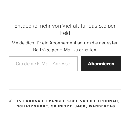
Entdecke mehr von Vielfalt für das Stolper
Feld
Melde dich für ein Abonnement an, um die neuesten
Beiträge per E-Mail zu erhalten.
Gib deine E-Mail-Adresse ein ...
Abonnieren
SCHLAGWÖRTER
EV FROHNAU
,
EVANGELISCHE SCHULE FROHNAU
,
SCHATZSUCHE
,
SCHNITZELJAGD
,
WANDERTAG