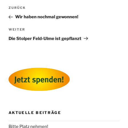
Beitragsnavigation
Vorheriger
ZURÜCK
Beitrag
Wir haben nochmal gewonnen!
Nächster
WEITER
Beitrag
Die Stolper Feld-Ulme ist gepflanzt
AKTUELLE BEITRÄGE
Bitte Platz nehmen!