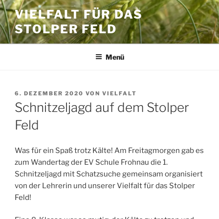
Zum
VIELFALT FÜR DAS
Inhalt
STOLPER FELD
springen
Menü
VERÖFFENTLICHT
6. DEZEMBER 2020
VON
VIELFALT
AM
Schnitzeljagd auf dem Stolper
Feld
Was für ein Spaß trotz Kälte! Am Freitagmorgen gab es
zum Wandertag der EV Schule Frohnau die 1.
Schnitzeljagd mit Schatzsuche gemeinsam organisiert
von der Lehrerin und unserer Vielfalt für das Stolper
Feld!