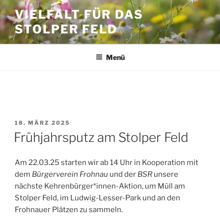
Zum
VIELFALT FÜR DAS
Inhalt
STOLPER FELD
springen
Menü
SCHLAGWORT:
KEHRENBÜRGER
VERÖFFENTLICHT
18. MÄRZ 2025
AM
Frühjahrsputz am Stolper Feld
Am 22.03.25 starten wir ab 14 Uhr in Kooperation mit
dem
Bürgerverein Frohnau
und der
BSR
unsere
nächste Kehrenbürger*innen-Aktion, um Müll am
Stolper Feld, im Ludwig-Lesser-Park und an den
Frohnauer Plätzen zu sammeln.