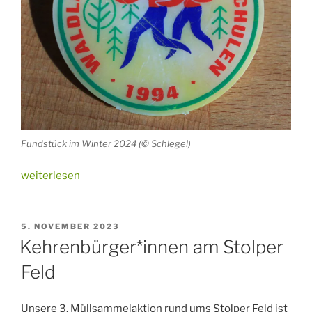
Fundstück im Winter 2024 (© Schlegel)
„Fundstücke
weiterlesen
vom
Stolper
Feld“
VERÖFFENTLICHT
5. NOVEMBER 2023
AM
Kehrenbürger*innen am Stolper
Feld
Unsere 3. Müllsammelaktion rund ums Stolper Feld ist