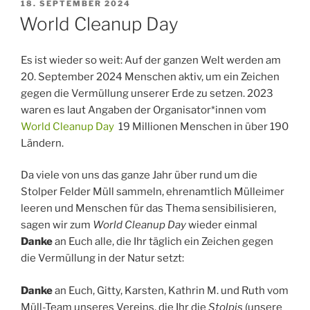
VERÖFFENTLICHT
18. SEPTEMBER 2024
AM
World Cleanup Day
Es ist wieder so weit: Auf der ganzen Welt werden am
20. September 2024 Menschen aktiv, um ein Zeichen
gegen die Vermüllung unserer Erde zu setzen. 2023
waren es laut Angaben der Organisator*innen vom
World Cleanup Day
19 Millionen Menschen in über 190
Ländern.
Da viele von uns das ganze Jahr über rund um die
Stolper Felder Müll sammeln, ehrenamtlich Mülleimer
leeren und Menschen für das Thema sensibilisieren,
sagen wir zum
World Cleanup Day
wieder einmal
Danke
an Euch alle, die Ihr täglich ein Zeichen gegen
die Vermüllung in der Natur setzt:
Danke
an Euch, Gitty, Karsten, Kathrin M. und Ruth vom
Müll-Team unseres Vereins, die Ihr die
Stolpis
(unsere