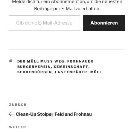
Melde dich für ein Abonnement an, um die neuesten
Beiträge per E-Mail zu erhalten.
Gib deine E-Mail-Adresse ein ...
Abonnieren
SCHLAGWÖRTER
DER MÜLL MUSS WEG
,
FROHNAUER
BÜRGERVEREIN
,
GEMEINSCHAFT
,
KEHRENBÜRGER
,
LASTENRÄDER
,
MÜLL
Beitragsnavigation
Vorheriger
ZURÜCK
Beitrag
Clean-Up Stolper Feld und Frohnau
Nächster
WEITER