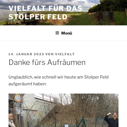
Zum
VIELFALT FÜR DAS
Inhalt
STOLPER FELD
springen
Menü
VERÖFFENTLICHT
14. JANUAR 2023
VON
VIELFALT
AM
Danke fürs Aufräumen
Unglaublich, wie schnell wir heute am Stolper Feld
aufgeräumt haben: