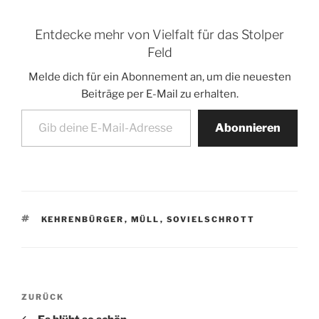
Entdecke mehr von Vielfalt für das Stolper
Feld
Melde dich für ein Abonnement an, um die neuesten
Beiträge per E-Mail zu erhalten.
Gib deine E-Mail-Adresse ein ...
Abonnieren
SCHLAGWÖRTER
KEHRENBÜRGER
,
MÜLL
,
SOVIELSCHROTT
Beitragsnavigation
Vorheriger
ZURÜCK
Beitrag