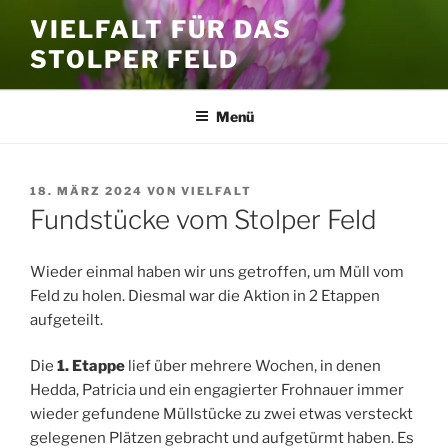
Zum
VIELFALT FÜR DAS
Inhalt
STOLPER FELD
springen
Menü
VERÖFFENTLICHT
18. MÄRZ 2024
VON
VIELFALT
AM
Fundstücke vom Stolper Feld
Wieder einmal haben wir uns getroffen, um Müll vom
Feld zu holen. Diesmal war die Aktion in 2 Etappen
aufgeteilt.
Die
1. Etappe
lief über mehrere Wochen, in denen
Hedda, Patricia und ein engagierter Frohnauer immer
wieder gefundene Müllstücke zu zwei etwas versteckt
gelegenen Plätzen gebracht und aufgetürmt haben. Es