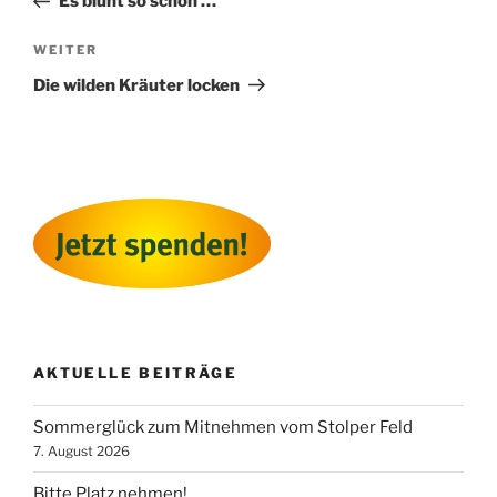
Es blüht so schön …
Nächster
WEITER
Beitrag
Die wilden Kräuter locken
AKTUELLE BEITRÄGE
Sommerglück zum Mitnehmen vom Stolper Feld
7. August 2026
Bitte Platz nehmen!