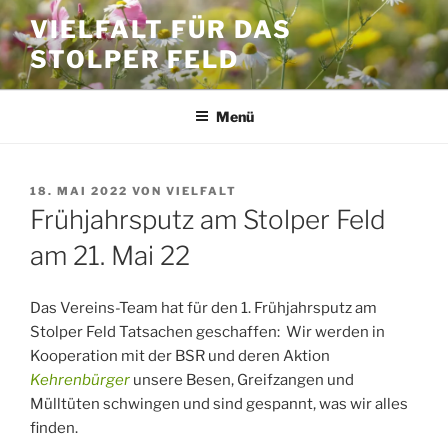
Zum
VIELFALT FÜR DAS
Inhalt
STOLPER FELD
springen
Menü
VERÖFFENTLICHT
18. MAI 2022
VON
VIELFALT
AM
Frühjahrsputz am Stolper Feld
am 21. Mai 22
Das Vereins-Team hat für den 1. Frühjahrsputz am
Stolper Feld Tatsachen geschaffen: Wir werden in
Kooperation mit der BSR und deren Aktion
Kehrenbürger
unsere Besen, Greifzangen und
Mülltüten schwingen und sind gespannt, was wir alles
finden.