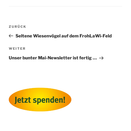
Beitragsnavigation
Vorheriger
ZURÜCK
Beitrag
Seltene Wiesenvögel auf dem FrohLaWi-Feld
Nächster
WEITER
Beitrag
Unser bunter Mai-Newsletter ist fertig …