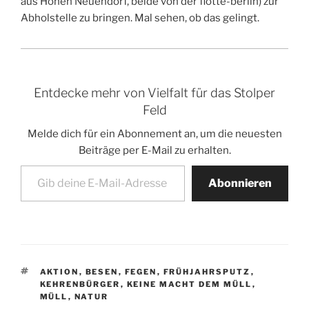
aus Hohen Neuendorf, beide von der flotte-berlin) zur
Abholstelle zu bringen. Mal sehen, ob das gelingt.
Entdecke mehr von Vielfalt für das Stolper
Feld
Melde dich für ein Abonnement an, um die neuesten
Beiträge per E-Mail zu erhalten.
Gib deine E-Mail-Adresse ein ...
Abonnieren
SCHLAGWÖRTER
AKTION
,
BESEN
,
FEGEN
,
FRÜHJAHRSPUTZ
,
KEHRENBÜRGER
,
KEINE MACHT DEM MÜLL
,
MÜLL
,
NATUR