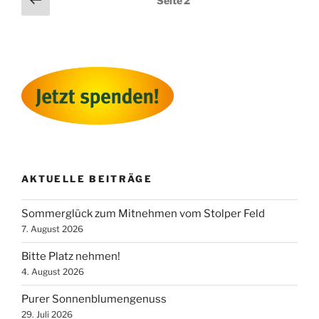
Seite
2
Bioreaktor
Seite
der
am
Beiträge
Stolper
Feld“
AKTUELLE BEITRÄGE
Sommerglück zum Mitnehmen vom Stolper Feld
7. August 2026
Bitte Platz nehmen!
4. August 2026
Purer Sonnenblumengenuss
29. Juli 2026