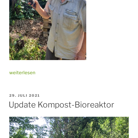
„Update
weiterlesen
Kompost-
Bioreaktor
2.0“
VERÖFFENTLICHT
29. JULI 2021
AM
Update Kompost-Bioreaktor