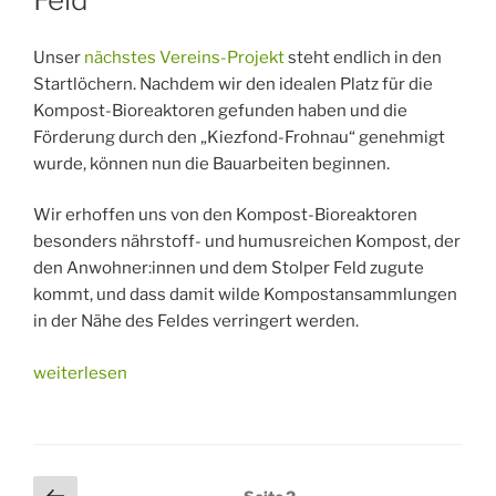
Unser
nächstes Vereins-Projekt
steht endlich in den
Startlöchern. Nachdem wir den idealen Platz für die
Kompost-Bioreaktoren gefunden haben und die
Förderung durch den „Kiezfond-Frohnau“ genehmigt
wurde, können nun die Bauarbeiten beginnen.
Wir erhoffen uns von den Kompost-Bioreaktoren
besonders nährstoff- und humusreichen Kompost, der
den Anwohner:innen und dem Stolper Feld zugute
kommt, und dass damit wilde Kompostansammlungen
in der Nähe des Feldes verringert werden.
„Kompostieren
weiterlesen
mal
anders:
Der
Kompost-
Seitennummerierung
Vorherige