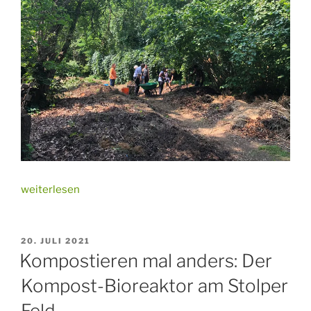
„Update
weiterlesen
Kompost-
Bioreaktor“
VERÖFFENTLICHT
20. JULI 2021
AM
Kompostieren mal anders: Der
Kompost-Bioreaktor am Stolper
Feld