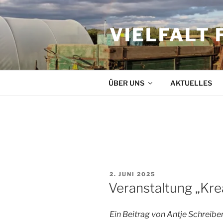
Zum
Inhalt
VIELFALT 
springen
ÜBER UNS
AKTUELLES
SCHLAGWORT:
ZEICHNEN
VERÖFFENTLICHT
2. JUNI 2025
AM
Veranstaltung „Kre
Ein Beitrag von Antje Schreibe