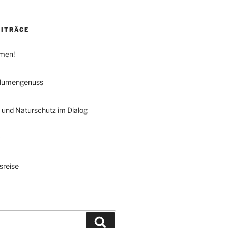
EITRÄGE
hmen!
blumengenuss
 und Naturschutz im Dialog
reise
Suchen