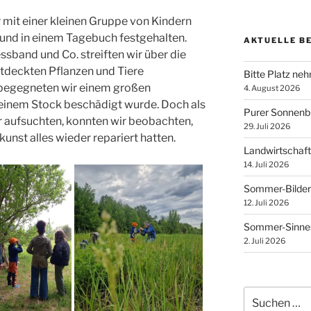
 mit einer kleinen Gruppe von Kindern
t und in einem Tagebuch festgehalten.
AKTUELLE B
sband und Co. streiften wir über die
tdeckten Pflanzen und Tiere
Bitte Platz ne
i begegneten wir einem großen
4. August 2026
 einem Stock beschädigt wurde. Doch als
Purer Sonnen
r aufsuchten, konnten wir beobachten,
29. Juli 2026
unst alles wieder repariert hatten.
Landwirtschaft
14. Juli 2026
Sommer-Bilder
12. Juli 2026
Sommer-Sinnes
2. Juli 2026
Suchen
nach: