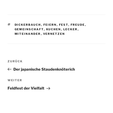
SCHLAGWÖRTER
DICKERBAUCH
,
FEIERN
,
FEST
,
FREUDE
,
GEMEINSCHAFT
,
KUCHEN
,
LECKER
,
MITEINANDER
,
VERNETZEN
Beitragsnavigation
Vorheriger
ZURÜCK
Beitrag
Der japanische Staudenknöterich
Nächster
WEITER
Beitrag
Feldfest der Vielfalt