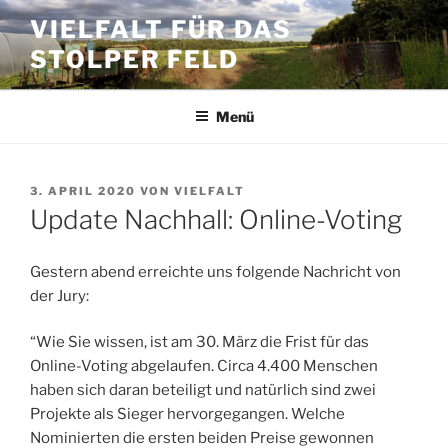
Zum
VIELFALT FÜR DAS
Inhalt
STOLPER FELD
springen
Menü
VERÖFFENTLICHT
3. APRIL 2020
VON
VIELFALT
AM
Update Nachhall: Online-Voting
Gestern abend erreichte uns folgende Nachricht von
der Jury:
“Wie Sie wissen, ist am 30. März die Frist für das
Online-Voting abgelaufen. Circa 4.400 Menschen
haben sich daran beteiligt und natürlich sind zwei
Projekte als Sieger hervorgegangen. Welche
Nominierten die ersten beiden Preise gewonnen