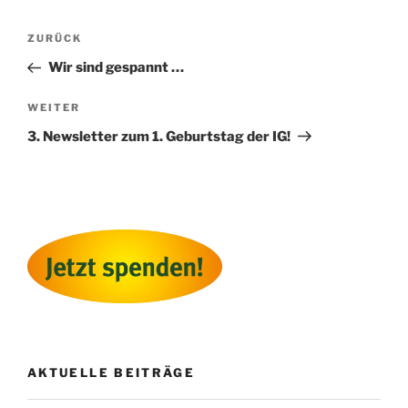
Beitragsnavigation
Vorheriger
ZURÜCK
Beitrag
Wir sind gespannt …
Nächster
WEITER
Beitrag
3. Newsletter zum 1. Geburtstag der IG!
AKTUELLE BEITRÄGE