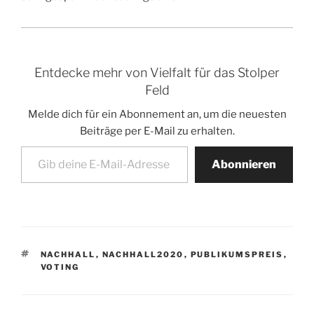
Entdecke mehr von Vielfalt für das Stolper
Feld
Melde dich für ein Abonnement an, um die neuesten
Beiträge per E-Mail zu erhalten.
Gib deine E-Mail-Adresse ein ...
Abonnieren
SCHLAGWÖRTER
NACHHALL
,
NACHHALL2020
,
PUBLIKUMSPREIS
,
VOTING