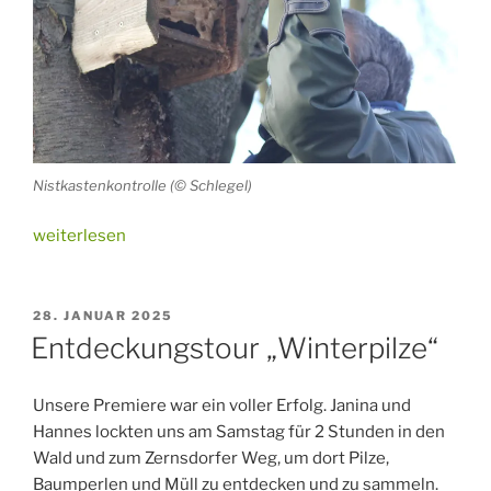
Nistkastenkontrolle (© Schlegel)
„Der
weiterlesen
besondere
Nistkasten“
VERÖFFENTLICHT
28. JANUAR 2025
AM
Entdeckungstour „Winterpilze“
Unsere Premiere war ein voller Erfolg. Janina und
Hannes lockten uns am Samstag für 2 Stunden in den
Wald und zum Zernsdorfer Weg, um dort Pilze,
Baumperlen und Müll zu entdecken und zu sammeln.