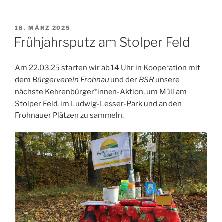
VERÖFFENTLICHT
18. MÄRZ 2025
AM
Frühjahrsputz am Stolper Feld
Am 22.03.25 starten wir ab 14 Uhr in Kooperation mit
dem
Bürgerverein Frohnau
und der
BSR
unsere
nächste Kehrenbürger*innen-Aktion, um Müll am
Stolper Feld, im Ludwig-Lesser-Park und an den
Frohnauer Plätzen zu sammeln.