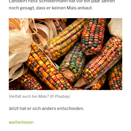
Landwirt Felix Schneermann hat vor ein paar Jahren
noch gesagt, dass er keinen Mais anbaut.
Vielfalt auch bei Mais? (© Pixabay)
Jetzt hat er sich anders entschieden.
„Der
weiterlesen
Mais