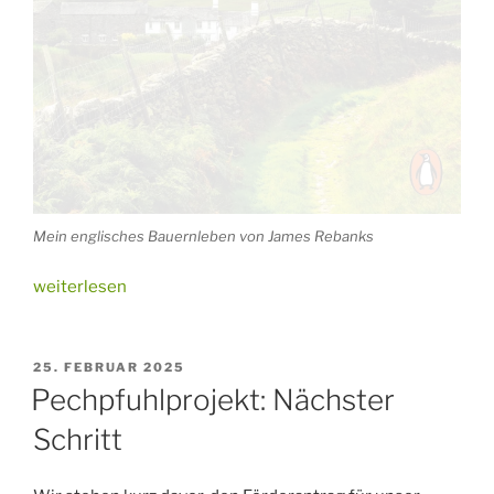
Mein englisches Bauernleben von James Rebanks
„Buchtipp:
weiterlesen
Ideen
für
die
VERÖFFENTLICHT
25. FEBRUAR 2025
AM
Zukunft“
Pechpfuhlprojekt: Nächster
Schritt