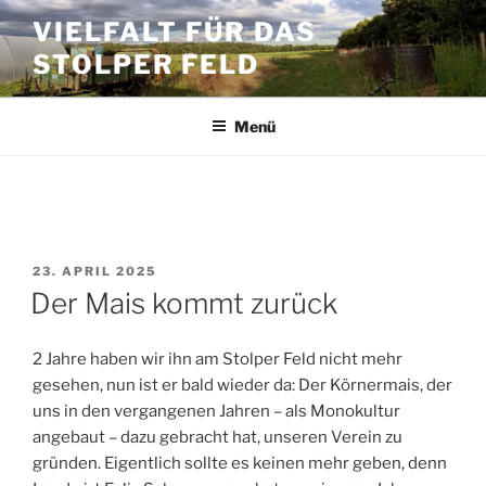
Zum
VIELFALT FÜR DAS
Inhalt
STOLPER FELD
springen
Menü
AUTOR:
VIELFALT
VERÖFFENTLICHT
23. APRIL 2025
AM
Der Mais kommt zurück
2 Jahre haben wir ihn am Stolper Feld nicht mehr
gesehen, nun ist er bald wieder da: Der Körnermais, der
uns in den vergangenen Jahren – als Monokultur
angebaut – dazu gebracht hat, unseren Verein zu
gründen. Eigentlich sollte es keinen mehr geben, denn