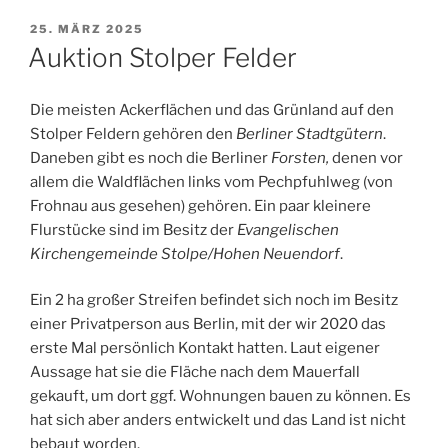
VERÖFFENTLICHT
25. MÄRZ 2025
AM
Auktion Stolper Felder
Die meisten Ackerflächen und das Grünland auf den
Stolper Feldern gehören den
Berliner Stadtgütern
.
Daneben gibt es noch die Berliner
Forsten,
denen vor
allem die Waldflächen links vom Pechpfuhlweg (von
Frohnau aus gesehen) gehören. Ein paar kleinere
Flurstücke sind im Besitz der
Evangelischen
Kirchengemeinde Stolpe/Hohen Neuendorf
.
Ein 2 ha großer Streifen befindet sich noch im Besitz
einer Privatperson aus Berlin, mit der wir 2020 das
erste Mal persönlich Kontakt hatten. Laut eigener
Aussage hat sie die Fläche nach dem Mauerfall
gekauft, um dort ggf. Wohnungen bauen zu können. Es
hat sich aber anders entwickelt und das Land ist nicht
bebaut worden.