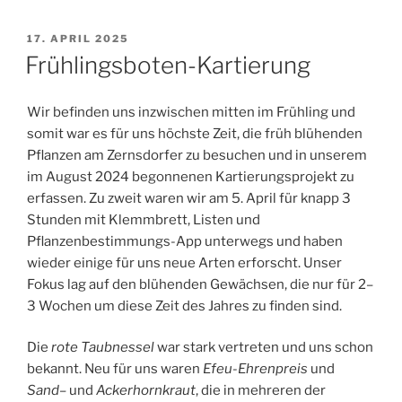
kommt
zurück“
VERÖFFENTLICHT
17. APRIL 2025
AM
Frühlingsboten-Kartierung
Wir befinden uns inzwischen mitten im Frühling und
somit war es für uns höchste Zeit, die
früh blühenden
Pflanzen am
Zernsdorfer
zu besuchen und in unserem
im August 2024 begonnenen Kartierungsprojekt zu
erfassen.
Zu zweit
waren wir am 5. April für knapp 3
Stunden mit Klemmbrett, Listen und
Pflanzenbestimmungs-App
unterwegs und haben
wieder
einige für
uns neue Arten erforscht. Unser
Fokus lag auf den blühenden Gewächsen, die nur für 2–
3 Wochen um diese Zeit des Jahres zu finden sind.
Die
rote Taubnessel
war stark vertreten und uns schon
bekannt. Neu für uns waren
Efeu-Ehrenpreis
und
Sand
–
und
Ackerhornkraut
, die in mehreren der