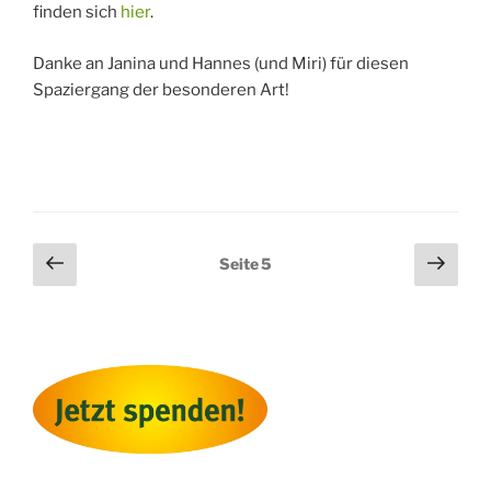
finden sich
hier
.
Danke an Janina und Hannes (und Miri) für diesen
Spaziergang der besonderen Art!
Seitennummerierung
Vorherige
Näch
Seite
5
Seite
Seit
der
Beiträge