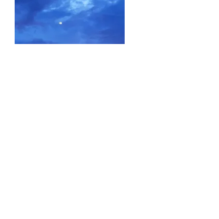
Woanders können die Sonnenuntergänge auch nicht
schöner sein, ob mit oder ohne Corona …
Und wer noch mehr davon möchte: hier ein kleiner
Urlaub auf dem abendlichen Feld: