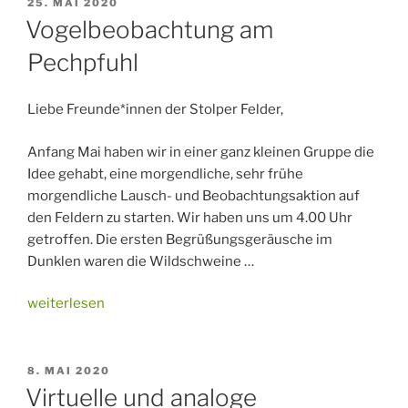
VERÖFFENTLICHT
25. MAI 2020
AM
Vogelbeobachtung am
Pechpfuhl
Liebe Freunde*innen der Stolper Felder,
Anfang Mai haben wir in einer ganz kleinen Gruppe die
Idee gehabt, eine morgendliche, sehr frühe
morgendliche Lausch- und Beobachtungsaktion auf
den Feldern zu starten. Wir haben uns um 4.00 Uhr
getroffen. Die ersten Begrüßungsgeräusche im
Dunklen waren die Wildschweine …
„Vogelbeobachtung
weiterlesen
am
Pechpfuhl“
VERÖFFENTLICHT
8. MAI 2020
AM
Virtuelle und analoge