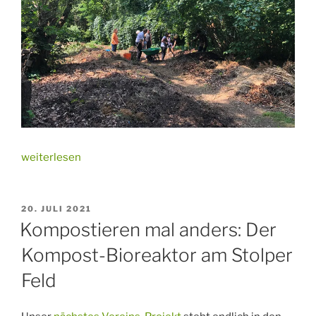
„Update
weiterlesen
Kompost-
Bioreaktor“
VERÖFFENTLICHT
20. JULI 2021
AM
Kompostieren mal anders: Der
Kompost-Bioreaktor am Stolper
Feld