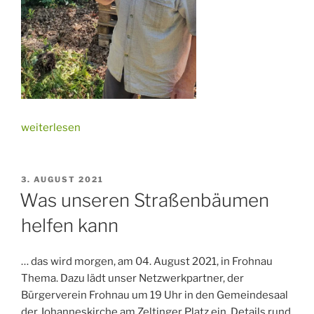
„Update
weiterlesen
Kompost-
Bioreaktor
2.0“
VERÖFFENTLICHT
3. AUGUST 2021
AM
Was unseren Straßenbäumen
helfen kann
… das wird morgen, am 04. August 2021, in Frohnau
Thema. Dazu lädt unser Netzwerkpartner, der
Bürgerverein Frohnau um 19 Uhr in den Gemeindesaal
der Johanneskirche am Zeltinger Platz ein. Details rund