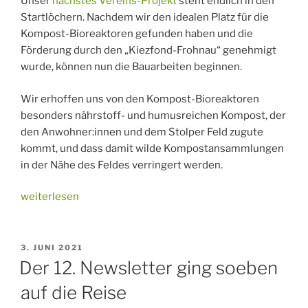
Unser
nächstes Vereins-Projekt
steht endlich in den
Startlöchern. Nachdem wir den idealen Platz für die
Kompost-Bioreaktoren gefunden haben und die
Förderung durch den „Kiezfond-Frohnau“ genehmigt
wurde, können nun die Bauarbeiten beginnen.
Wir erhoffen uns von den Kompost-Bioreaktoren
besonders nährstoff- und humusreichen Kompost, der
den Anwohner:innen und dem Stolper Feld zugute
kommt, und dass damit wilde Kompostansammlungen
in der Nähe des Feldes verringert werden.
„Kompostieren
weiterlesen
mal
anders:
Der
VERÖFFENTLICHT
3. JUNI 2021
AM
Kompost-
Der 12. Newsletter ging soeben
Bioreaktor
auf die Reise
am