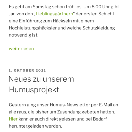
Es geht am Samstag schon früh los. Um 8:00 Uhr gibt
Jan von den „
Lieblingsgärtnern
“ der ersten Schicht
eine Einführung zum Häckseln mit einem
Hochleistungshäcksler und welche Schutzkleidung
notwendig ist.
„Häckseln
weiterlesen
für
den
Bioreaktor“
VERÖFFENTLICHT
1. OKTOBER 2021
AM
Neues zu unserem
Humusprojekt
Gestern ging unser Humus-Newsletter per E-Mail an
alle raus, die bisher um Zusendung gebeten hatten.
Hier
kann er auch direkt gelesen und bei Bedarf
heruntergeladen werden.