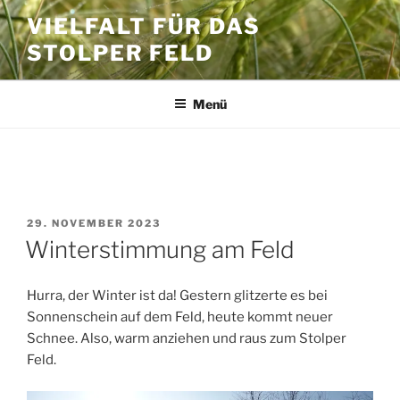
Zum
VIELFALT FÜR DAS
Inhalt
STOLPER FELD
springen
Menü
SCHLAGWORT:
KIEZFOND 2021
VERÖFFENTLICHT
29. NOVEMBER 2023
AM
Winterstimmung am Feld
Hurra, der Winter ist da! Gestern glitzerte es bei
Sonnenschein auf dem Feld, heute kommt neuer
Schnee. Also, warm anziehen und raus zum Stolper
Feld.