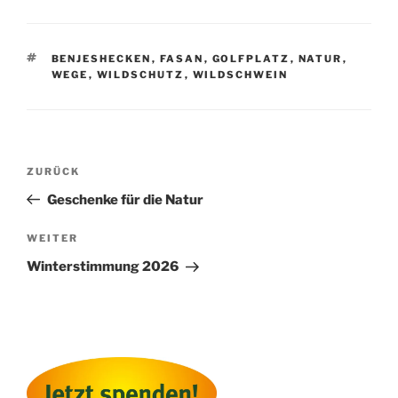
SCHLAGWÖRTER
BENJESHECKEN
,
FASAN
,
GOLFPLATZ
,
NATUR
,
WEGE
,
WILDSCHUTZ
,
WILDSCHWEIN
Beitragsnavigation
Vorheriger
ZURÜCK
Beitrag
Geschenke für die Natur
Nächster
WEITER
Beitrag
Winterstimmung 2026