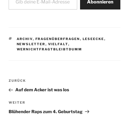
Abonnieren
SCHLAGWÖRTER
ARCHIV
,
FRAGENÜBERFRAGEN
,
LESEECKE
,
NEWSLETTER
,
VIELFALT
,
WERNICHTFRAGTBLEIBTDUMM
Beitragsnavigation
Vorheriger
ZURÜCK
Beitrag
Auf dem Acker ist was los
Nächster
WEITER
Beitrag
Blühender Raps zum 4. Geburtstag