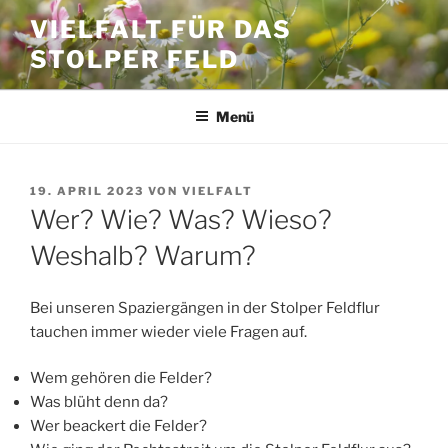
Zum
VIELFALT FÜR DAS
Inhalt
STOLPER FELD
springen
Menü
VERÖFFENTLICHT
19. APRIL 2023
VON
VIELFALT
AM
Wer? Wie? Was? Wieso?
Weshalb? Warum?
Bei unseren Spaziergängen in der Stolper Feldflur
tauchen immer wieder viele Fragen auf.
Wem gehören die Felder?
Was blüht denn da?
Wer beackert die Felder?