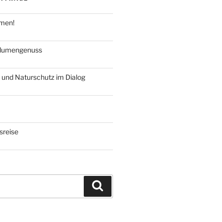
hmen!
blumengenuss
 und Naturschutz im Dialog
reise
Suchen