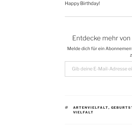
Happy Birthday!
Entdecke mehr von Vi
Melde dich für ein Abonnement
z
Gib deine E-Mail-Adresse ein ...
SCHLAGWÖRTER
ARTENVIELFALT
,
GEBURTS
VIELFALT