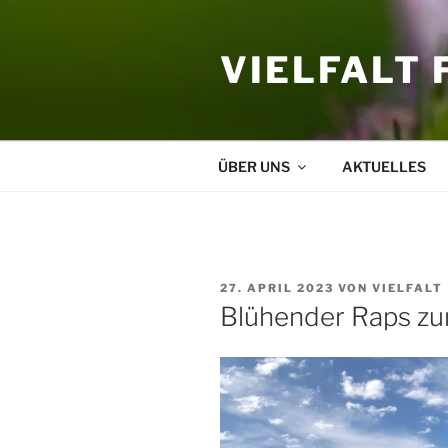
Zum
Inhalt
VIELFALT 
springen
ÜBER UNS
AKTUELLES
VERÖFFENTLICHT
27. APRIL 2023
VON
VIELFALT
AM
Blühender Raps zu