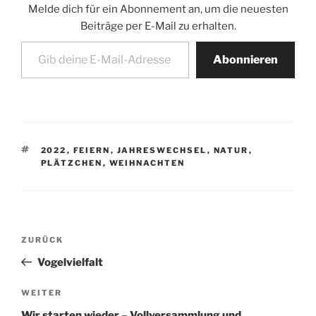
Melde dich für ein Abonnement an, um die neuesten
Beiträge per E-Mail zu erhalten.
Gib deine E-Mail-Adresse ein ...
Abonnieren
SCHLAGWÖRTER
2022
,
FEIERN
,
JAHRESWECHSEL
,
NATUR
,
PLÄTZCHEN
,
WEIHNACHTEN
Beitragsnavigation
Vorheriger
ZURÜCK
Beitrag
Vogelvielfalt
Nächster
WEITER
Beitrag
Wir starten wieder – Vollversammlung und