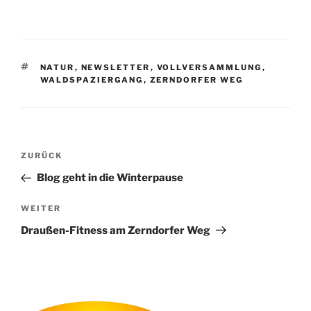
SCHLAGWÖRTER
NATUR
,
NEWSLETTER
,
VOLLVERSAMMLUNG
,
WALDSPAZIERGANG
,
ZERNDORFER WEG
Beitragsnavigation
Vorheriger
ZURÜCK
Beitrag
Blog geht in die Winterpause
Nächster
WEITER
Beitrag
Draußen-Fitness am Zerndorfer Weg