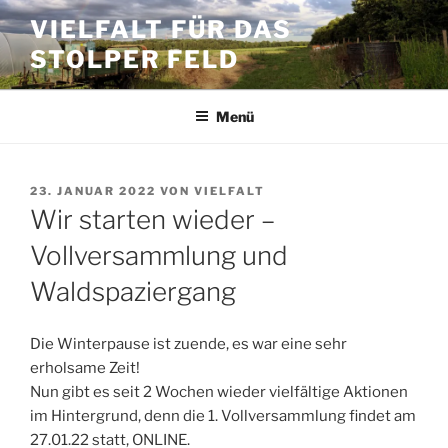
Zum
VIELFALT FÜR DAS
Inhalt
STOLPER FELD
springen
Menü
VERÖFFENTLICHT
23. JANUAR 2022
VON
VIELFALT
AM
Wir starten wieder –
Vollversammlung und
Waldspaziergang
Die Winterpause ist zuende, es war eine sehr
erholsame Zeit!
Nun gibt es seit 2 Wochen wieder vielfältige Aktionen
im Hintergrund, denn die 1. Vollversammlung findet am
27.01.22 statt, ONLINE.