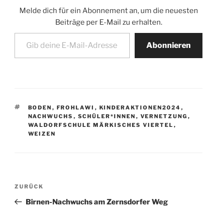
Melde dich für ein Abonnement an, um die neuesten
Beiträge per E-Mail zu erhalten.
Gib deine E-Mail-Adresse ein ...
Abonnieren
SCHLAGWÖRTER
BODEN
,
FROHLAWI
,
KINDERAKTIONEN2024
,
NACHWUCHS
,
SCHÜLER*INNEN
,
VERNETZUNG
,
WALDORFSCHULE MÄRKISCHES VIERTEL
,
WEIZEN
Beitragsnavigation
Vorheriger
ZURÜCK
Beitrag
Birnen-Nachwuchs am Zernsdorfer Weg