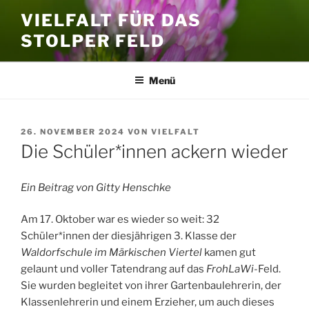
Zum
VIELFALT FÜR DAS
Inhalt
STOLPER FELD
springen
Menü
VERÖFFENTLICHT
26. NOVEMBER 2024
VON
VIELFALT
AM
Die Schüler*innen ackern wieder
Ein Beitrag von Gitty Henschke
Am 17. Oktober war es wieder so weit: 32
Schüler*innen der diesjährigen 3. Klasse der
Waldorfschule im Märkischen Viertel
kamen gut
gelaunt und voller Tatendrang auf das
FrohLaWi
-Feld.
Sie wurden begleitet von ihrer Gartenbaulehrerin, der
Klassenlehrerin und einem Erzieher, um auch dieses